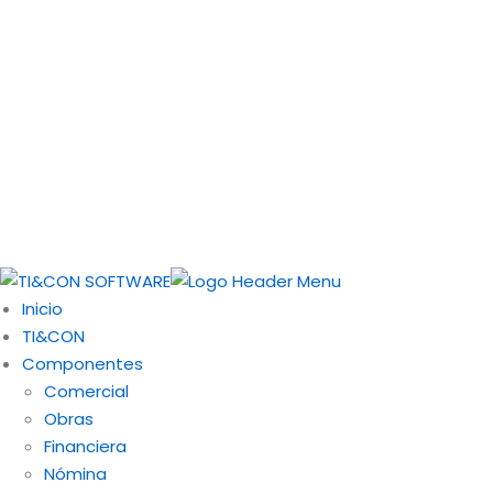
Contác
Más de 25 años apoyando el
📱 +57 31
crecimiento económico de la
📱 +57 31
región.
📧 conta
© TI&CON S.A.S. All rig
Inicio
TI&CON
Componentes
Comercial
Obras
Financiera
Nómina